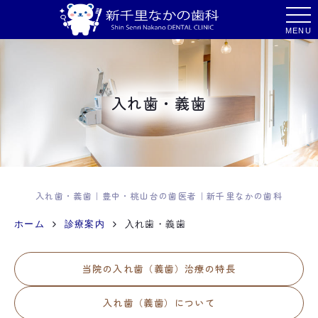
MENU
入れ歯・義歯
入れ歯・義歯｜豊中・桃山台の歯医者｜新千里なかの歯科
ホーム
診療案内
入れ歯・義歯
当院の入れ歯（義歯）治療の特長
入れ歯（義歯）について