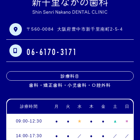
〒560-0084
大阪府豊中市新千里南町2-5-4
06-6170-3171
診療科目
歯科・矯正歯科・小児歯科・口腔外科
診療時間
月
火
水
木
金
土
日
09:00-12:30
●
●
★
●
●
▲
■
14:00-17:30
●
●
／
●
●
／
／