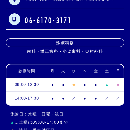
06-6170-3171
診療科目
歯科・矯正歯科・小児歯科・口腔外科
診療時間
月
火
水
木
金
土
日
09:00-12:30
●
●
★
●
●
▲
■
14:00-17:30
●
●
／
●
●
／
／
休診日：水曜・日曜・祝日
▲
…土曜は09:00-14:00まで