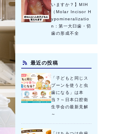
いますか？】MIH
（Molar Incisor H
ypomineralizatio
n：第一大臼歯・切
歯の形成不全
最近の投稿
「子どもと同じス
プーンを使うと虫
歯になる」は本
当？～日本口腔衛
生学会の最新見解
～
「はちみつは虫歯