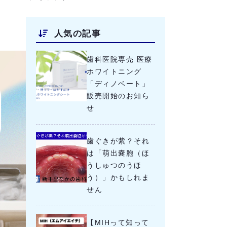
人気の記事
歯科医院専売 医療
ホワイトニング
「ディノベート」
販売開始のお知ら
せ
歯ぐきが紫？それ
は「萌出嚢胞（ほ
うしゅつのうほ
う）」かもしれま
せん
【MIHって知って