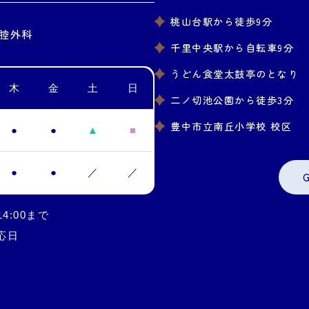
桃山台駅から徒歩9分
腔外科
千里中央駅から自転車9分
うどん食堂太鼓亭のとなり
木
金
土
日
二ノ切池公園から徒歩3分
豊中市立南丘小学校 校区
●
●
▲
■
●
●
／
／
14:00まで
応日