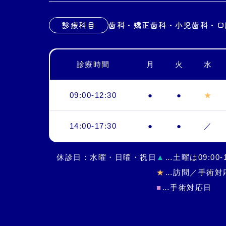
診療科目
歯科・矯正歯科・小児歯科・口
診療時間
月
火
水
09:00-12:30
●
●
★
14:00-17:30
●
●
／
休診日：水曜・日曜・祝日
▲
…土曜は09:00-
★
…訪問／手術対
■
…手術対応日